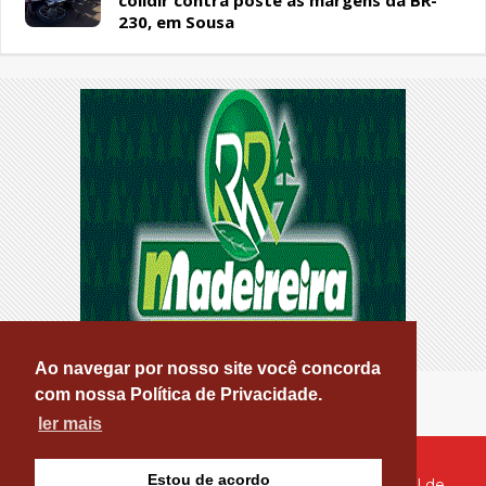
colidir contra poste às margens da BR-
230, em Sousa
Ao navegar por nosso site você concorda
com nossa Política de Privacidade.
ler mais
Estou de acordo
© Copyright 2026 - PATOS ONLINE - O seu Portal de