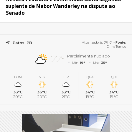
suplente de Nabor Wanderley na disputa ao
Senado
Patos, PB
Atualizado às 07h01 -
Fonte:
ClimaTempo
22°
Parcialmente nublado
Mín.
19°
Máx.
35°
DOM
SEG
TER
QUA
QUI
33°C
36°C
33°C
34°C
34°C
20°C
20°C
21°C
19°C
19°C