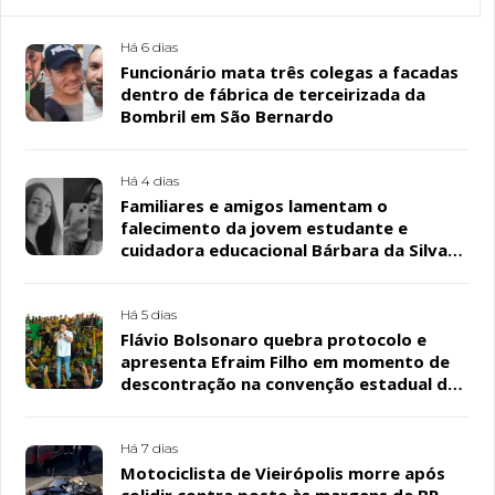
Há 6 dias
Funcionário mata três colegas a facadas
dentro de fábrica de terceirizada da
Bombril em São Bernardo
Há 4 dias
Familiares e amigos lamentam o
falecimento da jovem estudante e
cuidadora educacional Bárbara da Silva
Sousa Santos, em Patos
Há 5 dias
Flávio Bolsonaro quebra protocolo e
apresenta Efraim Filho em momento de
descontração na convenção estadual do
PL
Há 7 dias
Motociclista de Vieirópolis morre após