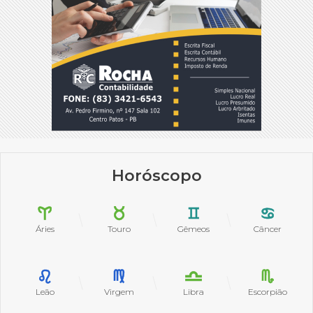
Horóscopo
Áries
Touro
Gêmeos
Câncer
Leão
Virgem
Libra
Escorpião