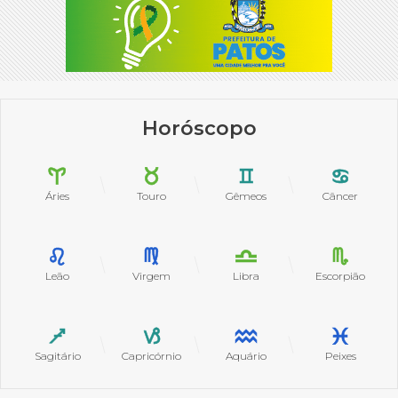
Horóscopo
Áries
Touro
Gêmeos
Câncer
Leão
Virgem
Libra
Escorpião
Sagitário
Capricórnio
Aquário
Peixes