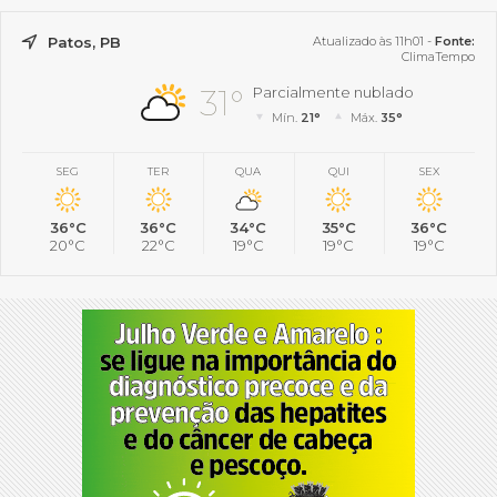
Patos, PB
Atualizado às 11h01 -
Fonte:
ClimaTempo
31°
Parcialmente nublado
Mín.
21°
Máx.
35°
SEG
TER
QUA
QUI
SEX
36°C
36°C
34°C
35°C
36°C
20°C
22°C
19°C
19°C
19°C