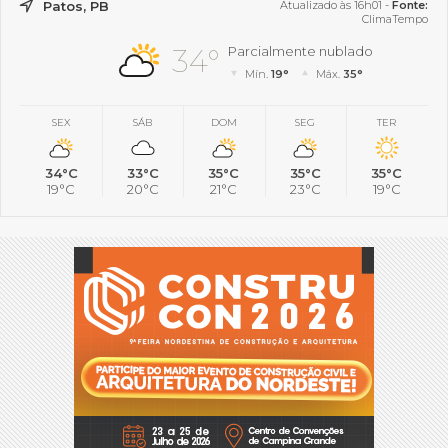
Patos, PB
Atualizado às 16h01 -
Fonte:
ClimaTempo
34°
Parcialmente nublado
Mín.
19°
Máx.
35°
SEX
SÁB
DOM
SEG
TER
34°C
33°C
35°C
35°C
35°C
19°C
20°C
21°C
23°C
19°C