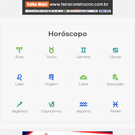
Horóscopo
Áries
Touro
Gêmeos
Câncer
Leão
Virgem
Libra
Escorpião
Sagitário
Capricórnio
Aquário
Peixes