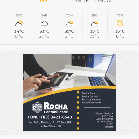
Mín.
19°
Máx.
35°
SEX
SÁB
DOM
SEG
TER
34°C
33°C
35°C
35°C
35°C
19°C
20°C
21°C
23°C
19°C