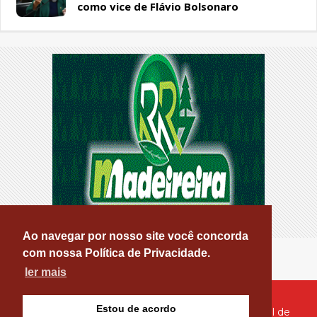
como vice de Flávio Bolsonaro
Ao navegar por nosso site você concorda
com nossa Política de Privacidade.
ler mais
Estou de acordo
© Copyright 2026 - PATOS ONLINE - O seu Portal de