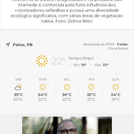
Mamede é conhecida pela forte influência dos
colonizadores sefarditas e possui uma diversidade
ecológica significativa, com várias áreas de vegetação
nativa. Foto: Zelma Brito
Patos, PB
Atualizado às 07h01 -
Fonte:
ClimaTempo
22°
Tempo limpo
Mín.
19°
Máx.
35°
SÁB
DOM
SEG
TER
QUA
35°C
34°C
36°C
35°C
34°C
20°C
22°C
22°C
21°C
19°C