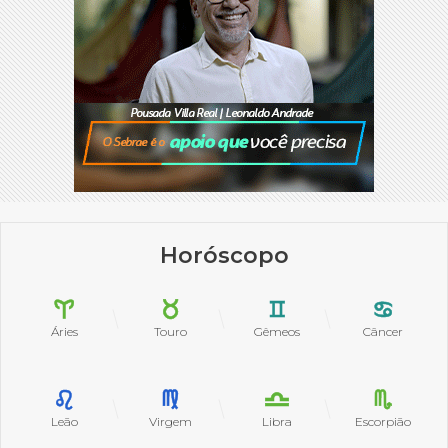
Horóscopo
Áries
Touro
Gêmeos
Câncer
Leão
Virgem
Libra
Escorpião