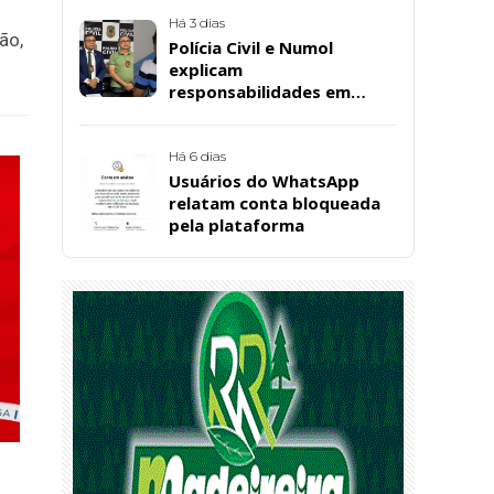
convenção estadual do PL
Há 3 dias
ão,
Polícia Civil e Numol
explicam
responsabilidades em
casos de morte natural
após repercussão de corpo
encontrado em residência,
Há 6 dias
em Patos
Usuários do WhatsApp
relatam conta bloqueada
pela plataforma