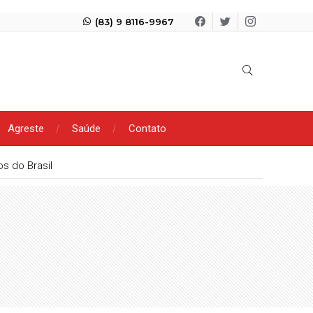
(83) 9 8116-9967
Agreste
Saúde
Contato