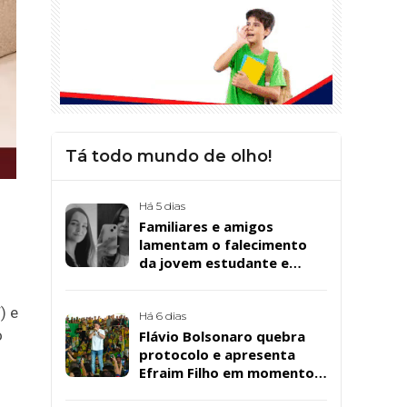
Tá todo mundo de olho!
Há 5 dias
Familiares e amigos
lamentam o falecimento
da jovem estudante e
cuidadora educacional
Bárbara da Silva Sousa
) e
Santos, em Patos
Há 6 dias
o
Flávio Bolsonaro quebra
protocolo e apresenta
Efraim Filho em momento
de descontração na