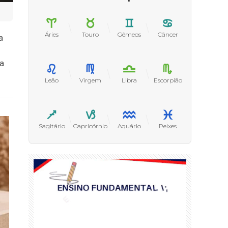
Áries
Touro
Gêmeos
Câncer
a
 a
Leão
Virgem
Libra
Escorpião
Sagitário
Capricórnio
Aquário
Peixes