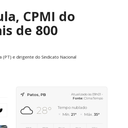
ula, CPMI do
is de 800
va (PT) e dirigente do Sindicato Nacional
Patos, PB
Atualizado às 09h01 -
Fonte:
ClimaTempo
28°
Tempo nublado
Mín.
21°
Máx.
35°