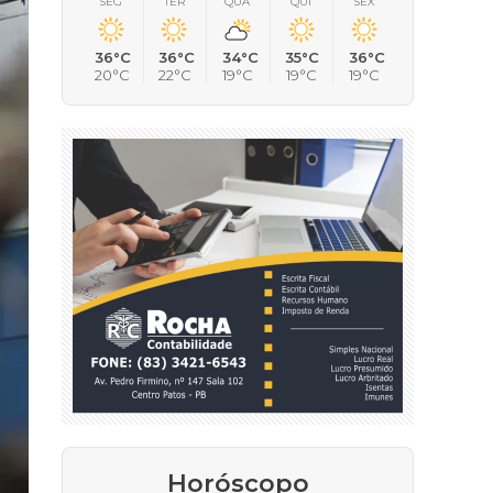
SEG
TER
QUA
QUI
SEX
36°C
36°C
34°C
35°C
36°C
20°C
22°C
19°C
19°C
19°C
Horóscopo