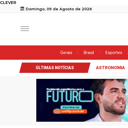
CLEVER
Domingo, 09 de Agosto de 2026
Gerais
Brasil
Esportes
erada
PM recupera moto roubada em Brejinho (PE) e encontrada
ÚLTIMAS NOTÍCIAS