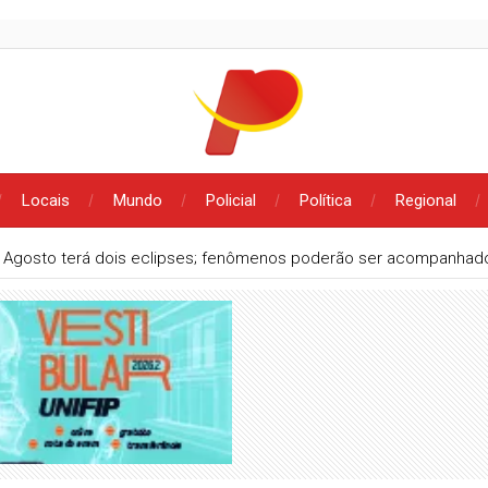
Locais
Mundo
Policial
Política
Regional
 escondida em mata em Matureia (PB)