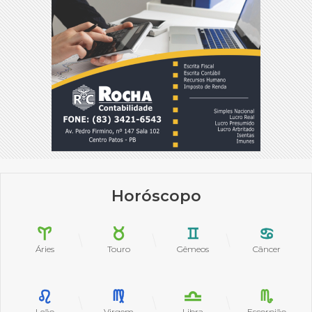
Horóscopo
Áries
Touro
Gêmeos
Câncer
Leão
Virgem
Libra
Escorpião