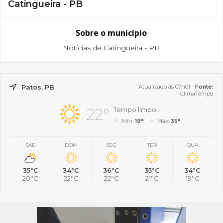
Catingueira - PB
Sobre o município
Notícias de Catingueira - PB
Patos, PB
Atualizado às 07h01 -
Fonte:
ClimaTempo
22°
Tempo limpo
Mín.
19°
Máx.
35°
SÁB
DOM
SEG
TER
QUA
35°C
34°C
36°C
35°C
34°C
20°C
22°C
22°C
21°C
19°C