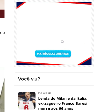
r o
n
Você viu?
Há 6 dias
Lenda do Milan e da Itália,
ex-zagueiro Franco Baresi
morre aos 66 anos