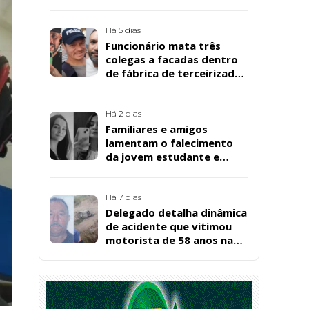
Há 5 dias
Funcionário mata três
colegas a facadas dentro
de fábrica de terceirizada
da Bombril em São
Bernardo
Há 2 dias
Familiares e amigos
lamentam o falecimento
da jovem estudante e
cuidadora educacional
Bárbara da Silva Sousa
Santos, em Patos
Há 7 dias
Delegado detalha dinâmica
de acidente que vitimou
motorista de 58 anos na
BR-361, em Catingueira