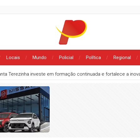
Locais
Mundo
Policial
Política
Regional
opatrulha da PM cumpre mandado de prisão por tráfico de droga