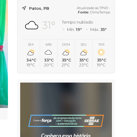
Patos, PB
Atualizado às 17h01 -
Fonte:
ClimaTempo
31°
Tempo nublado
Mín.
19°
Máx.
35°
SEX
SÁB
DOM
SEG
TER
34°C
33°C
35°C
35°C
35°C
19°C
20°C
21°C
23°C
19°C