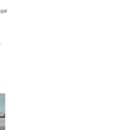
egal
o