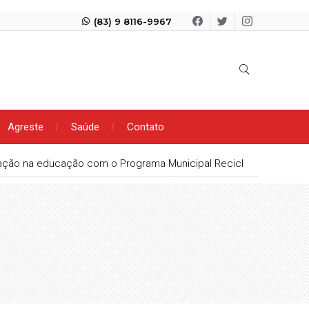
(83) 9 8116-9967
Agreste
Saúde
Contato
s em Patos