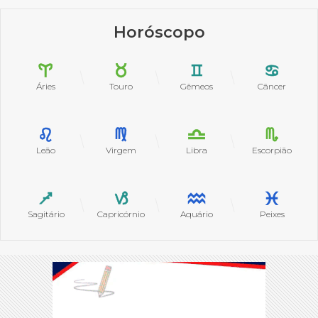
Horóscopo
Áries
Touro
Gêmeos
Câncer
Leão
Virgem
Libra
Escorpião
Sagitário
Capricórnio
Aquário
Peixes