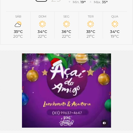
Mín.
19°
Máx.
35°
SÁB
DOM
SEG
TER
QUA
35°C
34°C
36°C
35°C
34°C
20°C
22°C
22°C
21°C
19°C