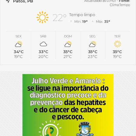
Patos, PB
Atualizado às 07h01 -
Fonte:
ClimaTempo
22°
Tempo limpo
Mín.
19°
Máx.
35°
SEX
SÁB
DOM
SEG
TER
34°C
33°C
35°C
35°C
35°C
19°C
20°C
21°C
23°C
19°C