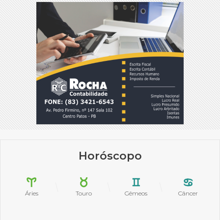
Horóscopo
Áries
Touro
Gêmeos
Câncer