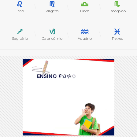
Leão
Virgem
Libra
Escorpião
Sagitário
Capricórnio
Aquário
Peixes