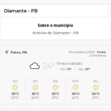
Diamante - PB
Sobre o município
Notícias de Diamante - PB
Patos, PB
Atualizado às 23h01 -
Fonte:
ClimaTempo
24°
Tempo nublado
Mín.
19°
Máx.
35°
QUI
SEX
SÁB
DOM
SEG
35°C
35°C
35°C
36°C
36°C
20°C
20°C
21°C
22°C
21°C