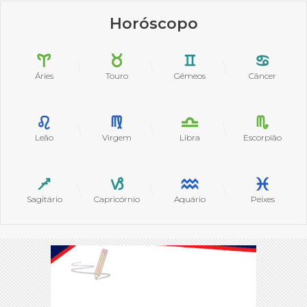
Horóscopo
Áries
Touro
Gêmeos
Câncer
Leão
Virgem
Libra
Escorpião
Sagitário
Capricórnio
Aquário
Peixes