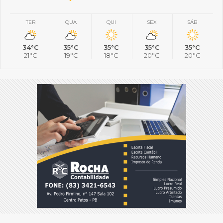
TER
QUA
QUI
SEX
SÁB
34°C
35°C
35°C
35°C
35°C
21°C
19°C
18°C
20°C
20°C