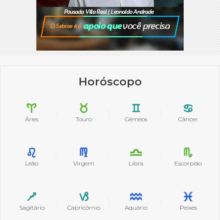
Horóscopo
Áries
Touro
Gêmeos
Câncer
Leão
Virgem
Libra
Escorpião
Sagitário
Capricórnio
Aquário
Peixes