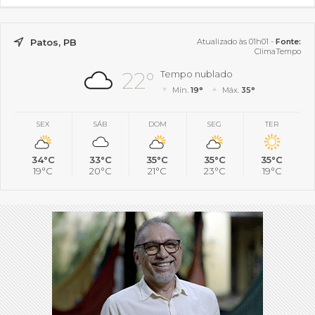
Patos, PB
Atualizado às 01h01 -
Fonte:
ClimaTempo
22°
Tempo nublado
Mín.
19°
Máx.
35°
SEX
SÁB
DOM
SEG
TER
34°C
33°C
35°C
35°C
35°C
19°C
20°C
21°C
23°C
19°C