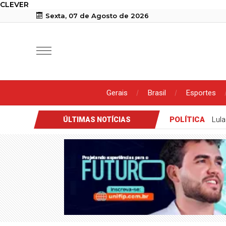
CLEVER
Sexta, 07 de Agosto de 2026
Gerais
Brasil
Esportes
ÇÃO SEXUAL
Polícia Militar conduz homem à delegacia após 
ÚLTIMAS NOTÍCIAS