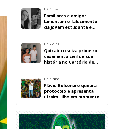
Bernardo
Há 3 dias
Familiares e amigos
lamentam o falecimento
da jovem estudante e
cuidadora educacional
Bárbara da Silva Sousa
Santos, em Patos
Há 7 dias
Quixaba realiza primeiro
casamento civil de sua
história no Cartório de
Registro Civil
Há 4 dias
Flávio Bolsonaro quebra
protocolo e apresenta
Efraim Filho em momento
de descontração na
convenção estadual do PL