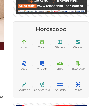
Horóscopo
Áries
Touro
Gêmeos
Câncer
Leão
Virgem
Libra
Escorpião
Sagitário
Capricórnio
Aquário
Peixes
ue