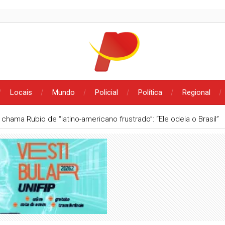
Locais
Mundo
Policial
Política
Regional
denúncia de importunação sexual em condomínio de Patos