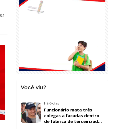
ar
Você viu?
Há 6 dias
Funcionário mata três
colegas a facadas dentro
de fábrica de terceirizada
da Bombril em São