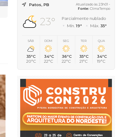
Patos, PB
Atualizado às 23h01 -
Fonte:
ClimaTempo
23°
Parcialmente nublado
Mín.
19°
Máx.
35°
SÁB
DOM
SEG
TER
QUA
35°C
34°C
36°C
35°C
34°C
20°C
22°C
22°C
21°C
19°C