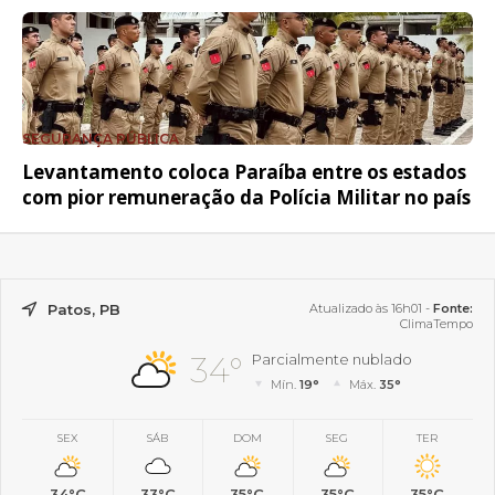
SEGURANÇA PÚBLICA
Levantamento coloca Paraíba entre os estados
com pior remuneração da Polícia Militar no país
Patos, PB
Atualizado às 16h01 -
Fonte:
ClimaTempo
34°
Parcialmente nublado
Mín.
19°
Máx.
35°
SEX
SÁB
DOM
SEG
TER
34°C
33°C
35°C
35°C
35°C