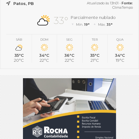
Patos, PB
Atualizado às 13h01 -
Fonte:
ClimaTempo
33°
Parcialmente nublado
Mín.
19°
Máx.
35°
SÁB
DOM
SEG
TER
QUA
35°C
34°C
36°C
35°C
34°C
20°C
22°C
22°C
21°C
19°C