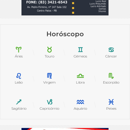
Horóscopo
Áries
Touro
Gêmeos
Câncer
Leão
Virgem
Libra
Escorpião
Sagitário
Capricórnio
Aquário
Peixes