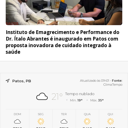
SAÚDE
Instituto de Emagrecimento e Performance do
Dr. Ítalo Abrantes é inaugurado em Patos com
proposta inovadora de cuidado integrado à
saúde
Patos, PB
Atualizado às 01h01 -
Fonte:
ClimaTempo
21°
Tempo nublado
Mín.
19°
Máx.
35°
DOM
SEG
TER
QUA
QUI