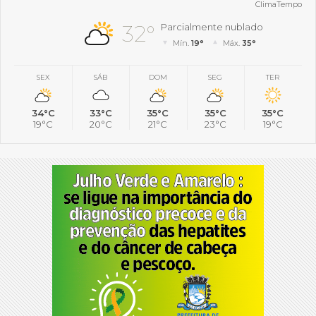
ClimaTempo
32°
Parcialmente nublado
Mín.
19°
Máx.
35°
SEX
SÁB
DOM
SEG
TER
34°C
33°C
35°C
35°C
35°C
19°C
20°C
21°C
23°C
19°C