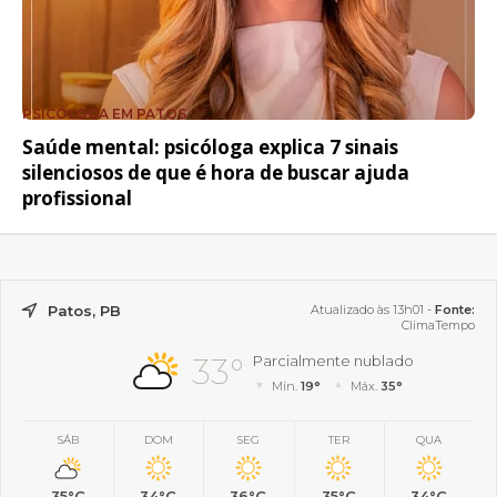
PSICÓLOGA EM PATOS
Saúde mental: psicóloga explica 7 sinais
silenciosos de que é hora de buscar ajuda
profissional
Patos, PB
Atualizado às 13h01 -
Fonte:
ClimaTempo
33°
Parcialmente nublado
Mín.
19°
Máx.
35°
SÁB
DOM
SEG
TER
QUA
35°C
34°C
36°C
35°C
34°C