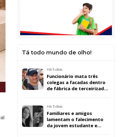
Tá todo mundo de olho!
Há 5 dias
Funcionário mata três
colegas a facadas dentro
de fábrica de terceirizada
da Bombril em São
Bernardo
Há 3 dias
Familiares e amigos
al
lamentam o falecimento
da jovem estudante e
cuidadora educacional