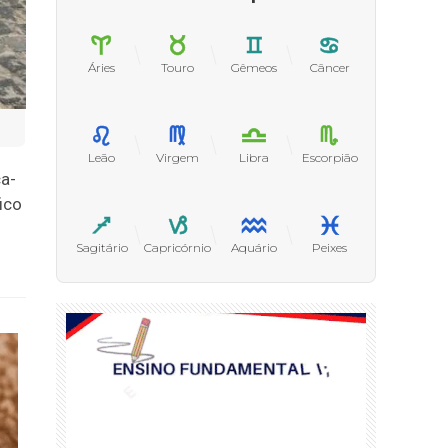
Áries
Touro
Gêmeos
Câncer
Leão
Virgem
Libra
Escorpião
ça-
ico
Sagitário
Capricórnio
Aquário
Peixes