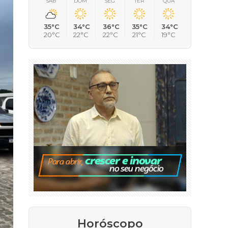
SÁB
DOM
SEG
TER
QUA
35°C
34°C
36°C
35°C
34°C
20°C
22°C
22°C
21°C
19°C
Horóscopo