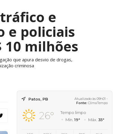
ráfico e
 e policiais
$ 10 milhões
tigação que apura desvio de drogas,
ização criminosa
Patos, PB
Atualizado às 09h01 -
Fonte:
ClimaTempo
26°
Tempo limpo
Mín.
19°
Máx.
35°