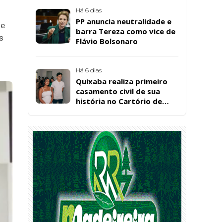
Bárbara da Silva Sousa
Santos, em Patos
Há 6 dias
PP anuncia neutralidade e
ne
barra Tereza como vice de
s
Flávio Bolsonaro
Há 6 dias
Quixaba realiza primeiro
casamento civil de sua
história no Cartório de
Registro Civil