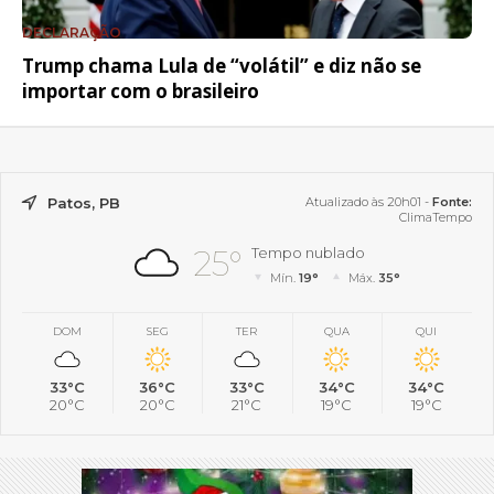
DECLARAÇÃO
Trump chama Lula de “volátil” e diz não se
importar com o brasileiro
Patos, PB
Atualizado às 20h01 -
Fonte:
ClimaTempo
25°
Tempo nublado
Mín.
19°
Máx.
35°
DOM
SEG
TER
QUA
QUI
33°C
36°C
33°C
34°C
34°C
20°C
20°C
21°C
19°C
19°C