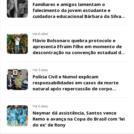
Familiares e amigos lamentam o
falecimento da jovem estudante e
cuidadora educacional Bárbara da Silva
Sousa Santos, em Patos
Há 6 dias
Flávio Bolsonaro quebra protocolo e
apresenta Efraim Filho em momento de
descontração na convenção estadual do
PL
Há 3 dias
Polícia Civil e Numol explicam
responsabilidades em casos de morte
natural após repercussão de corpo
encontrado em residência, em Patos
Há 5 dias
Neymar dá assistência, Santos vence
Remo e avança na Copa do Brasil com 'lei
do ex' de Rony