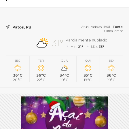
Patos, PB
Atualizado às 11h01 -
Fonte:
ClimaTempo
31°
Parcialmente nublado
Mín.
21°
Máx.
35°
SEG
TER
QUA
QUI
SEX
36°C
36°C
34°C
35°C
36°C
20°C
22°C
19°C
19°C
19°C