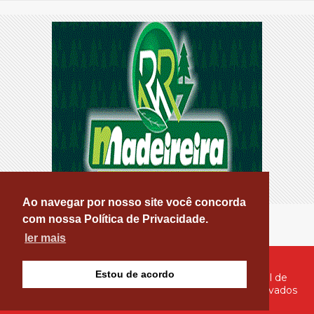
Ao navegar por nosso site você concorda
com nossa Política de Privacidade.
ler mais
Estou de acordo
© Copyright 2026 - PATOS ONLINE - O seu Portal de
Notícias de Patos e Região - Todos os direitos reservados