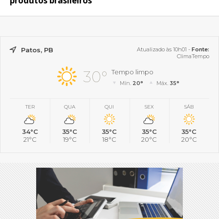
produtos brasileiros
Patos, PB
Atualizado às 10h01 -
Fonte:
ClimaTempo
30°
Tempo limpo
Mín.
20°
Máx.
35°
TER
QUA
QUI
SEX
SÁB
34°C
35°C
35°C
35°C
35°C
21°C
19°C
18°C
20°C
20°C