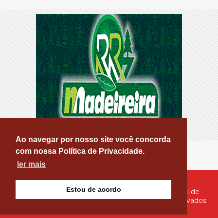
Ao navegar por nosso site você concorda
com nossa Política de Privacidade.
ler mais
Estou de acordo
© Copyright 2026 - PATOS ONLINE - O seu Portal de
Notícias de Patos e Região - Todos os direitos reservados