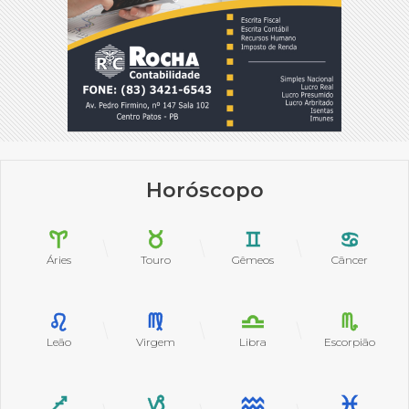
Horóscopo
Áries
Touro
Gêmeos
Câncer
Leão
Virgem
Libra
Escorpião