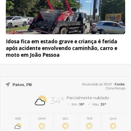
POLICIAL
Idosa fica em estado grave e criança é ferida
após acidente envolvendo caminhão, carro e
moto em João Pessoa
Patos, PB
Atualizado às 15h01 -
Fonte:
ClimaTempo
34°
Parcialmente nublado
Mín.
19°
Máx.
35°
SÁB
DOM
SEG
TER
QUA