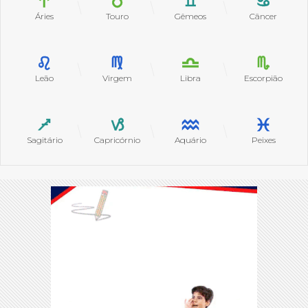
Áries
Touro
Gêmeos
Câncer
Leão
Virgem
Libra
Escorpião
Sagitário
Capricórnio
Aquário
Peixes