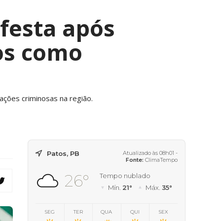
festa após
dos como
ações criminosas na região.
Patos, PB
Atualizado às 08h01 -
Fonte:
ClimaTempo
26°
Tempo nublado
Mín.
21°
Máx.
35°
SEG
TER
QUA
QUI
SEX