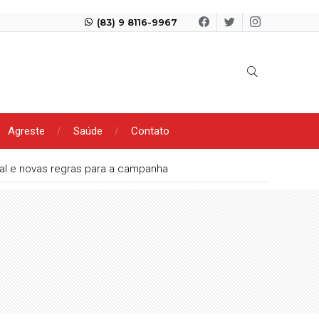
(83) 9 8116-9967
Agreste
Saúde
Contato
ral e novas regras para a campanha