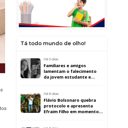
Tá todo mundo de olho!
Há 5 dias
Familiares e amigos
lamentam o falecimento
da jovem estudante e
cuidadora educacional
Bárbara da Silva Sousa
is
Santos, em Patos
Há 6 dias
Flávio Bolsonaro quebra
protocolo e apresenta
dos
Efraim Filho em momento
de descontração na
convenção estadual do PL