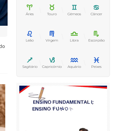
Áries
Touro
Gêmeos
Câncer
Leão
Virgem
Libra
Escorpião
 do
Sagitário
Capricórnio
Aquário
Peixes