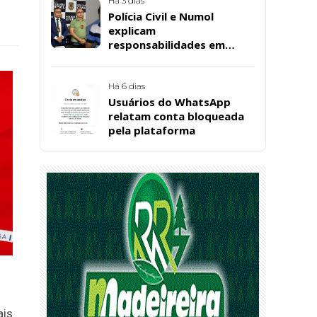
Há 3 dias
Polícia Civil e Numol
explicam
responsabilidades em
casos de morte natural
após repercussão de corpo
encontrado em residência,
Há 6 dias
em Patos
Usuários do WhatsApp
relatam conta bloqueada
pela plataforma
ais