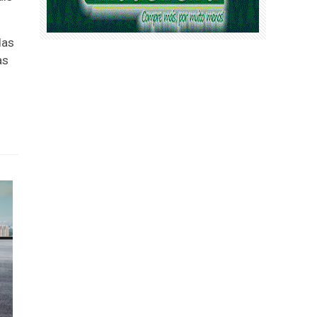
das
as