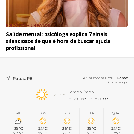
PSICÓLOGA EM PATOS
Saúde mental: psicóloga explica 7 sinais
silenciosos de que é hora de buscar ajuda
profissional
Patos, PB
Atualizado às 07h01 -
Fonte:
ClimaTempo
22°
Tempo limpo
Mín.
19°
Máx.
35°
SÁB
DOM
SEG
TER
QUA
35°C
34°C
36°C
35°C
34°C
20°C
22°C
22°C
21°C
19°C