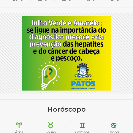
Horóscopo
Áries
Touro
Gêmeos
Câncer