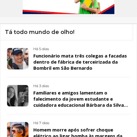
Tá todo mundo de olho!
Há 5 dias
Funcionário mata três colegas a facadas
dentro de fábrica de terceirizada da
Bombril em São Bernardo
Há 3 dias
Familiares e amigos lamentam o
falecimento da jovem estudante e
cuidadora educacional Bárbara da Silva
Sousa Santos, em Patos
Há 7 dias
Homem morre após sofrer choque
elétrico ao ligar bomba às margens da