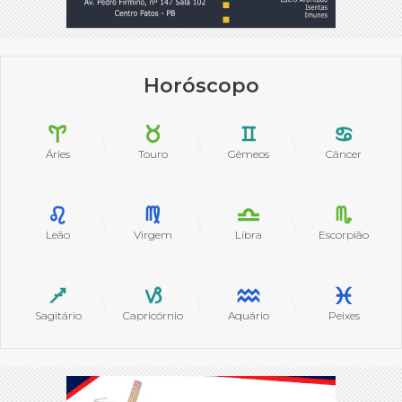
Horóscopo
Áries
Touro
Gêmeos
Câncer
Leão
Virgem
Libra
Escorpião
Sagitário
Capricórnio
Aquário
Peixes