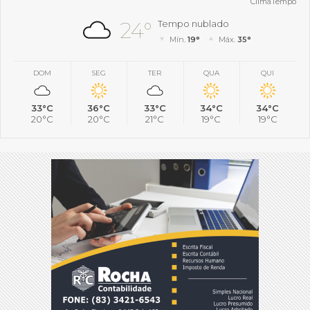
ClimaTempo
24°
Tempo nublado
Mín.
19°
Máx.
35°
DOM
SEG
TER
QUA
QUI
33°C
36°C
33°C
34°C
34°C
20°C
20°C
21°C
19°C
19°C