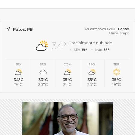
Patos, PB
Atualizado às 16h01 -
Fonte:
ClimaTempo
34°
Parcialmente nublado
Mín.
19°
Máx.
35°
SEX
SÁB
DOM
SEG
TER
34°C
33°C
35°C
35°C
35°C
19°C
20°C
21°C
23°C
19°C