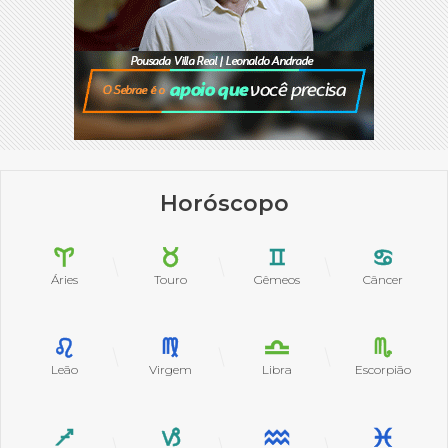
Horóscopo
Áries
Touro
Gêmeos
Câncer
Leão
Virgem
Libra
Escorpião