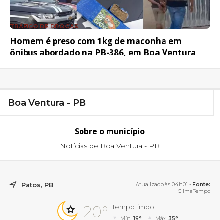
TRÁFICO DE DROGAS
Homem é preso com 1kg de maconha em
ônibus abordado na PB-386, em Boa Ventura
Boa Ventura - PB
Sobre o município
Notícias de Boa Ventura - PB
Patos, PB
Atualizado às 04h01 -
Fonte:
ClimaTempo
20°
Tempo limpo
Mín.
19°
Máx.
35°