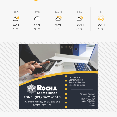
SEX
SÁB
DOM
SEG
TER
34°C
33°C
35°C
35°C
35°C
19°C
20°C
21°C
23°C
19°C