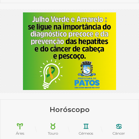
Horóscopo
Áries
Touro
Gêmeos
Câncer