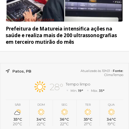
MUTIRÃO DE ULTRASSOM
Prefeitura de Matureia intensifica ações na
saúde e realiza mais de 200 ultrassonografias
em terceiro mutirão do mês
Patos, PB
Atualizado às 10h01 -
Fonte:
ClimaTempo
28°
Tempo limpo
Mín.
19°
Máx.
35°
SÁB
DOM
SEG
TER
QUA
35°C
34°C
36°C
35°C
34°C
20°C
22°C
22°C
21°C
19°C