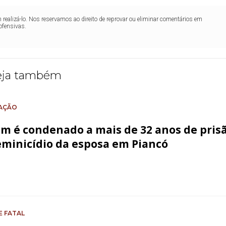
realizá-lo. Nos reservamos ao direito de reprovar ou eliminar comentários em
ofensivas.
eja também
AÇÃO
 é condenado a mais de 32 anos de pris
eminicídio da esposa em Piancó
E FATAL