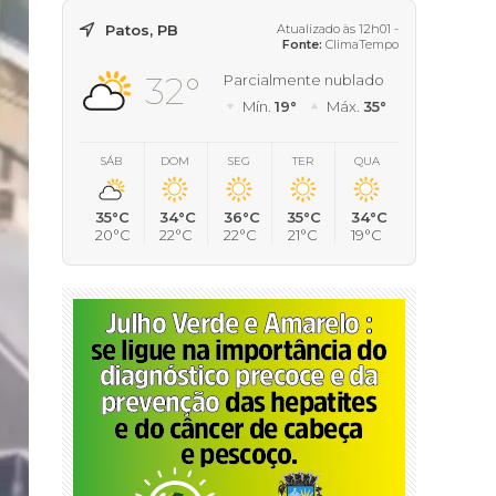
Patos, PB
Atualizado às 12h01 -
Fonte:
ClimaTempo
32°
Parcialmente nublado
Mín.
19°
Máx.
35°
SÁB
DOM
SEG
TER
QUA
35°C
34°C
36°C
35°C
34°C
20°C
22°C
22°C
21°C
19°C