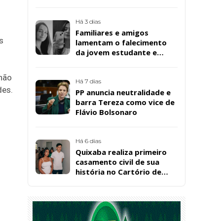
da Bombril em São
Bernardo
Há 3 dias
Familiares e amigos
s
lamentam o falecimento
da jovem estudante e
cuidadora educacional
Bárbara da Silva Sousa
 não
Santos, em Patos
Há 7 dias
des.
PP anuncia neutralidade e
barra Tereza como vice de
Flávio Bolsonaro
Há 6 dias
Quixaba realiza primeiro
casamento civil de sua
história no Cartório de
Registro Civil