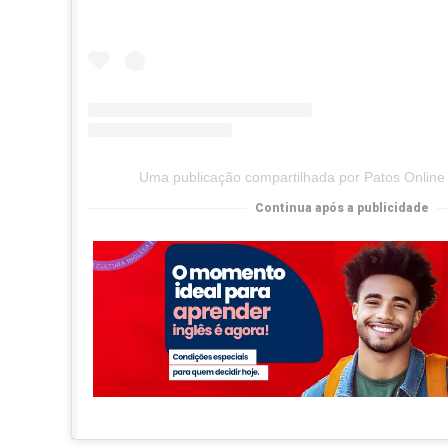
Uma publicação compartilhada por Patos Online
Continua após a publicidade