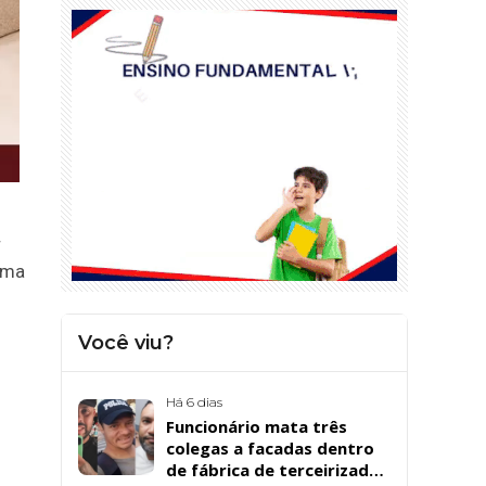
r
uma
Você viu?
Há 6 dias
Funcionário mata três
colegas a facadas dentro
de fábrica de terceirizada