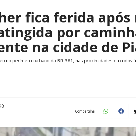
her fica ferida após
 atingida por camin
ente na cidade de P
eu no perímetro urbano da BR-361, nas proximidades da rodoviár
43
Compartilhe: