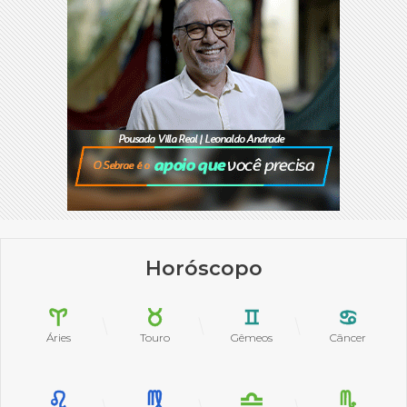
Horóscopo
Áries
Touro
Gêmeos
Câncer