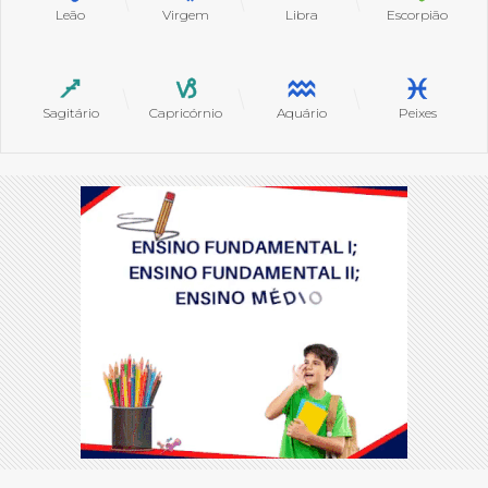
Leão
Virgem
Libra
Escorpião
Sagitário
Capricórnio
Aquário
Peixes