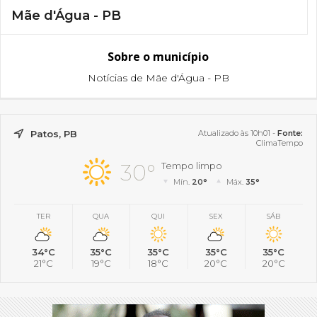
Mãe d'Água - PB
Sobre o município
Notícias de Mãe d'Água - PB
Patos, PB
Atualizado às 10h01 -
Fonte:
ClimaTempo
30°
Tempo limpo
Mín.
20°
Máx.
35°
TER
QUA
QUI
SEX
SÁB
34°C
35°C
35°C
35°C
35°C
21°C
19°C
18°C
20°C
20°C