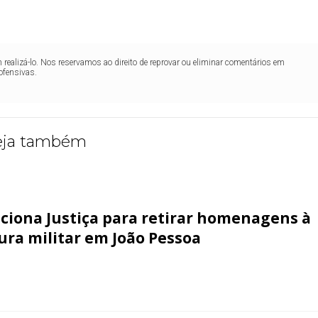
realizá-lo. Nos reservamos ao direito de reprovar ou eliminar comentários em
ofensivas.
eja também
ciona Justiça para retirar homenagens à
ura militar em João Pessoa