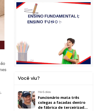
oão
ames
Você viu?
,
Há 6 dias
Funcionário mata três
colegas a facadas dentro
de fábrica de terceirizada