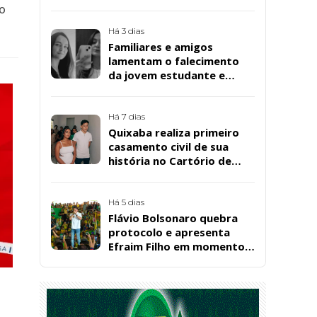
da Bombril em São
ão
Bernardo
Há 3 dias
Familiares e amigos
lamentam o falecimento
da jovem estudante e
cuidadora educacional
Bárbara da Silva Sousa
Santos, em Patos
Há 7 dias
Quixaba realiza primeiro
casamento civil de sua
história no Cartório de
Registro Civil
Há 5 dias
Flávio Bolsonaro quebra
protocolo e apresenta
Efraim Filho em momento
de descontração na
convenção estadual do PL