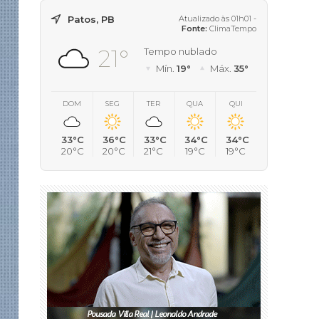
Patos, PB
Atualizado às 01h01 -
Fonte:
ClimaTempo
21°
Tempo nublado
Mín.
19°
Máx.
35°
DOM
SEG
TER
QUA
QUI
33°C
36°C
33°C
34°C
34°C
20°C
20°C
21°C
19°C
19°C