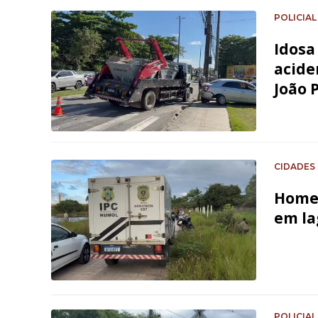
POLICIAL
Idosa
acide
João 
CIDADES
Homem
em la
POLICIAL