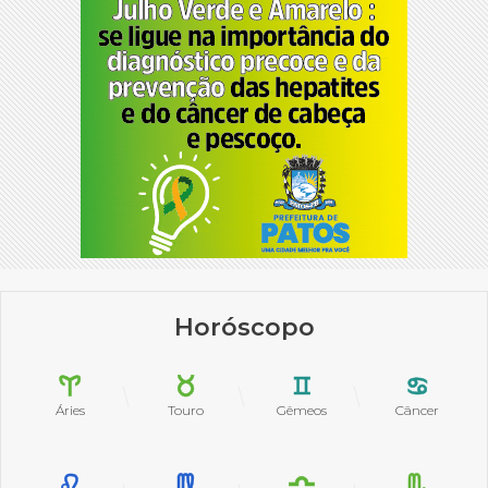
Horóscopo
Áries
Touro
Gêmeos
Câncer