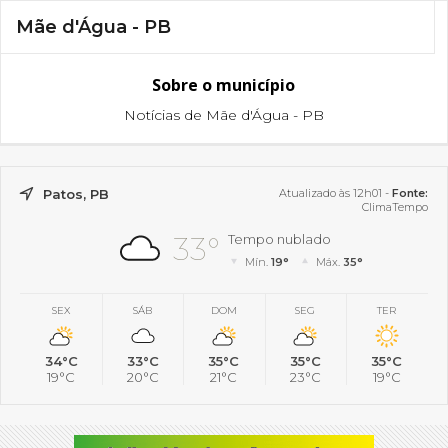
Mãe d'Água - PB
Sobre o município
Notícias de Mãe d'Água - PB
Patos, PB
Atualizado às 12h01 -
Fonte:
ClimaTempo
33°
Tempo nublado
Mín.
19°
Máx.
35°
SEX
SÁB
DOM
SEG
TER
34°C
33°C
35°C
35°C
35°C
19°C
20°C
21°C
23°C
19°C