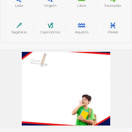
Leão
Virgem
Libra
Escorpião
Sagitário
Capricórnio
Aquário
Peixes