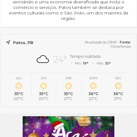
semiárido e uma economia diversificada que inclui o
comércio e serviços. Patos também se destaca por
eventos culturais como o São João, um dos maiores da
região.
Patos, PB
Atualizado às 23h01 -
Fonte:
ClimaTempo
24°
Tempo nublado
Mín.
19°
Máx.
35°
QUI
SEX
SÁB
DOM
SEG
35°C
35°C
35°C
36°C
36°C
20°C
20°C
21°C
22°C
21°C