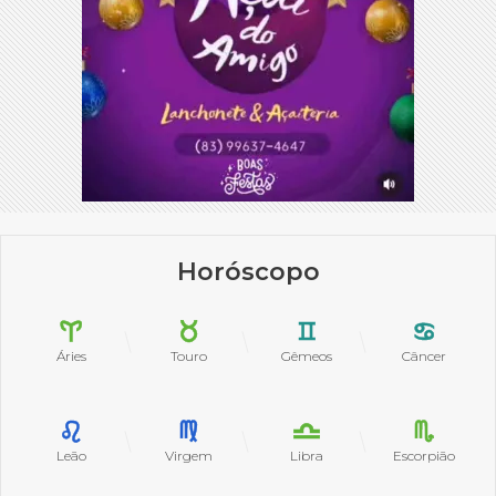
Horóscopo
Áries
Touro
Gêmeos
Câncer
Leão
Virgem
Libra
Escorpião