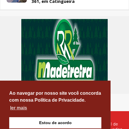
361, em Catingueira
Ao navegar por nosso site você concorda
com nossa Política de Privacidade.
ler mais
Estou de acordo
© Copyright 2026 - PATOS ONLINE - O seu Portal de