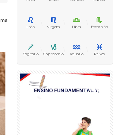
 uma
Leão
Virgem
Libra
Escorpião
Sagitário
Capricórnio
Aquário
Peixes