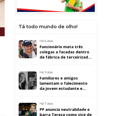
Tá todo mundo de olho!
Há 6 dias
Funcionário mata três
colegas a facadas dentro
de fábrica de terceirizada
da Bombril em São
Bernardo
Há 3 dias
Familiares e amigos
lamentam o falecimento
da jovem estudante e
cuidadora educacional
s
Bárbara da Silva Sousa
Santos, em Patos
Há 7 dias
PP anuncia neutralidade e
barra Tereza como vice de