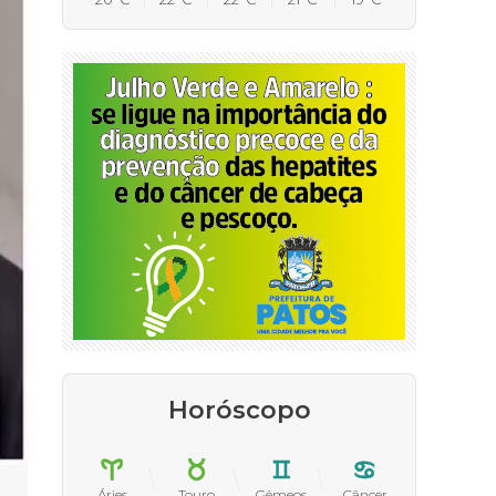
Horóscopo
Áries
Touro
Gêmeos
Câncer