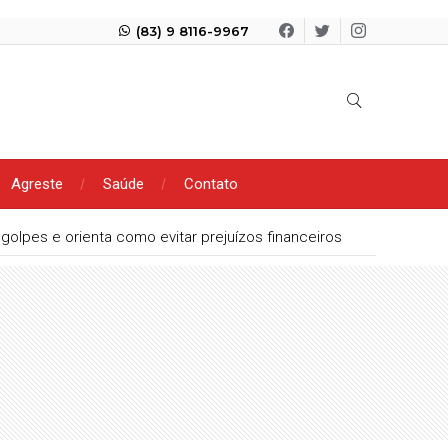
(83) 9 8116-9967
Agreste
Saúde
Contato
olpes e orienta como evitar prejuízos financeiros