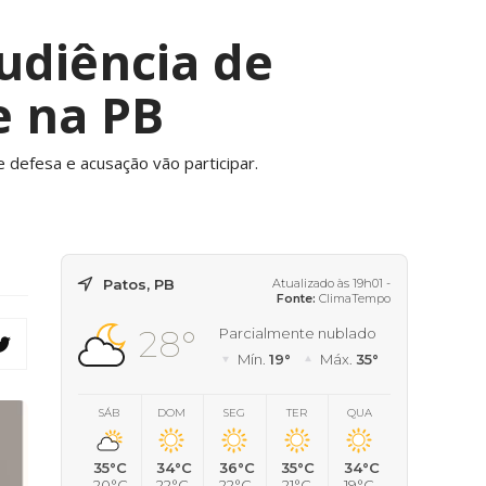
udiência de
e na PB
e defesa e acusação vão participar.
Patos, PB
Atualizado às 19h01 -
Fonte:
ClimaTempo
28°
Parcialmente nublado
Mín.
19°
Máx.
35°
SÁB
DOM
SEG
TER
QUA
35°C
34°C
36°C
35°C
34°C
20°C
22°C
22°C
21°C
19°C