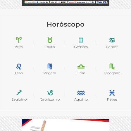
Horóscopo
Áries
Touro
Gêmeos
Câncer
Leão
Virgem
Libra
Escorpião
Sagitário
Capricórnio
Aquário
Peixes