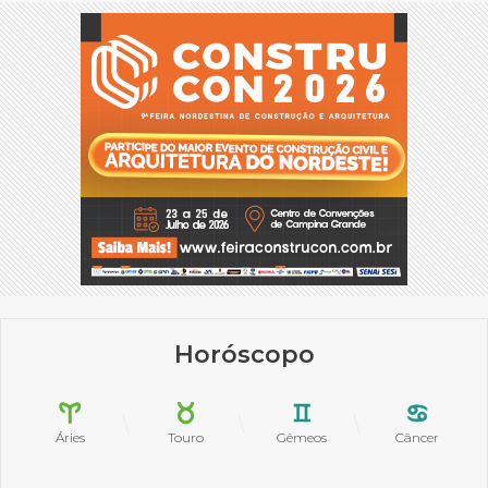
Horóscopo
Áries
Touro
Gêmeos
Câncer