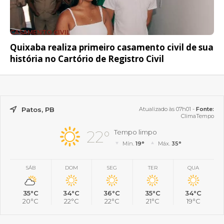
CASAMENTO CIVIL
Quixaba realiza primeiro casamento civil de sua
história no Cartório de Registro Civil
Patos, PB
Atualizado às 07h01 -
Fonte:
ClimaTempo
22°
Tempo limpo
Mín.
19°
Máx.
35°
SÁB
DOM
SEG
TER
QUA
35°C
34°C
36°C
35°C
34°C
20°C
22°C
22°C
21°C
19°C