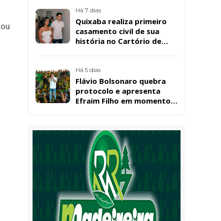
Bárbara da Silva Sousa
Santos, em Patos
Há 7 dias
Quixaba realiza primeiro
 ou
casamento civil de sua
história no Cartório de
Registro Civil
Há 5 dias
Flávio Bolsonaro quebra
protocolo e apresenta
Efraim Filho em momento
de descontração na
convenção estadual do PL