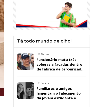
Tá todo mundo de olho!
Há 6 dias
Funcionário mata três
colegas a facadas dentro
de fábrica de terceirizada
da Bombril em São
Bernardo
Há 3 dias
Familiares e amigos
lamentam o falecimento
da jovem estudante e
cuidadora educacional