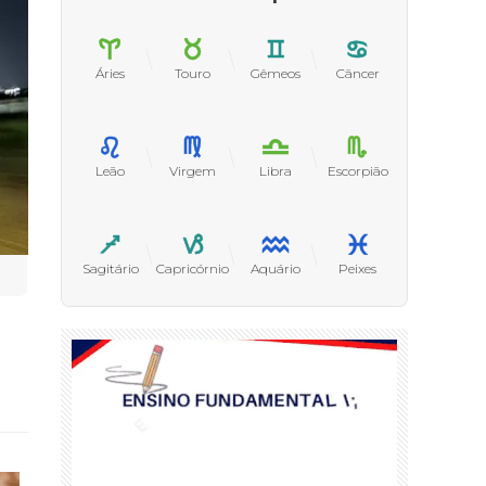
Áries
Touro
Gêmeos
Câncer
Leão
Virgem
Libra
Escorpião
Sagitário
Capricórnio
Aquário
Peixes