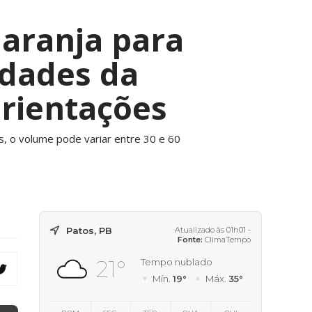
laranja para
idades da
orientações
s, o volume pode variar entre 30 e 60
Patos, PB
Atualizado às 01h01 -
Fonte:
ClimaTempo
21°
Tempo nublado
Mín.
19°
Máx.
35°