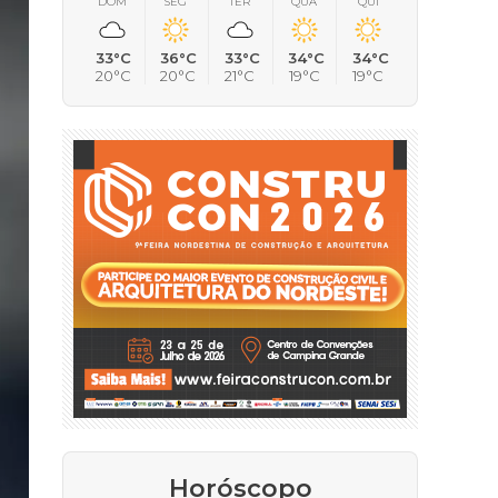
DOM
SEG
TER
QUA
QUI
33°C
36°C
33°C
34°C
34°C
20°C
20°C
21°C
19°C
19°C
Horóscopo