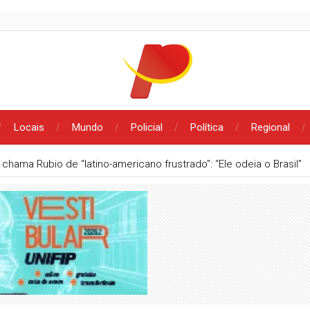
Locais
Mundo
Policial
Política
Regional
 chama Rubio de “latino-americano frustrado”: “Ele odeia o Brasil”