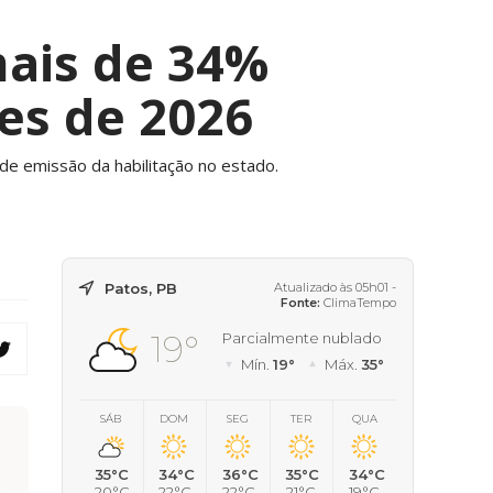
ais de 34%
es de 2026
 emissão da habilitação no estado.
Patos, PB
Atualizado às 05h01 -
Fonte:
ClimaTempo
19°
Parcialmente nublado
Mín.
19°
Máx.
35°
SÁB
DOM
SEG
TER
QUA
35°C
34°C
36°C
35°C
34°C
20°C
22°C
22°C
21°C
19°C