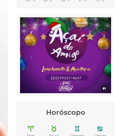
Horóscopo
Áries
Touro
Gêmeos
Câncer