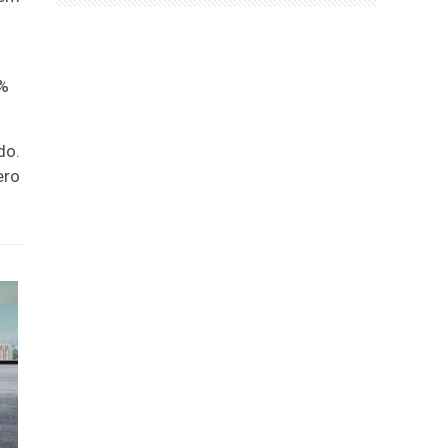
6%
do.
ero