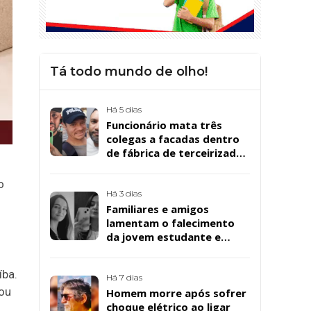
Tá todo mundo de olho!
Há 5 dias
Funcionário mata três
colegas a facadas dentro
de fábrica de terceirizada
da Bombril em São
Bernardo
o
Há 3 dias
Familiares e amigos
lamentam o falecimento
da jovem estudante e
cuidadora educacional
Bárbara da Silva Sousa
íba.
Santos, em Patos
Há 7 dias
ou
Homem morre após sofrer
choque elétrico ao ligar