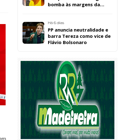
bomba às margens da
Barragem da Farinha, em
Patos
Há 6 dias
PP anuncia neutralidade e
barra Tereza como vice de
Flávio Bolsonaro
 em