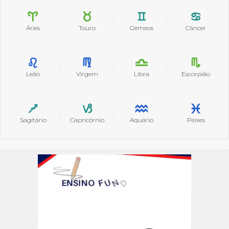
Áries
Touro
Gêmeos
Câncer
Leão
Virgem
Libra
Escorpião
Sagitário
Capricórnio
Aquário
Peixes