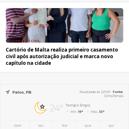
CASAMENTO CIVIL
Cartório de Malta realiza primeiro casamento
civil após autorização judicial e marca novo
capítulo na cidade
Patos, PB
Atualizado às 22h01 -
Fonte:
ClimaTempo
24°
Tempo limpo
Mín.
19°
Máx.
35°
DOM
SEG
TER
QUA
QUI