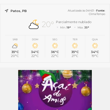
Patos, PB
Atualizado às 04h01 -
Fonte:
ClimaTempo
20°
Parcialmente nublado
Mín.
19°
Máx.
35°
SÁB
DOM
SEG
TER
QUA
35°C
34°C
36°C
35°C
34°C
20°C
22°C
22°C
21°C
19°C