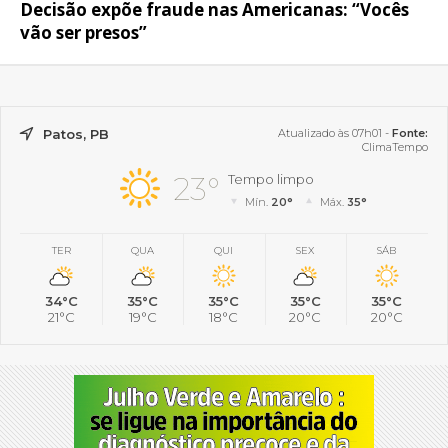
Decisão expõe fraude nas Americanas: “Vocês
vão ser presos”
Patos, PB
Atualizado às 07h01 -
Fonte:
ClimaTempo
23°
Tempo limpo
Mín.
20°
Máx.
35°
TER
QUA
QUI
SEX
SÁB
34°C
35°C
35°C
35°C
35°C
21°C
19°C
18°C
20°C
20°C