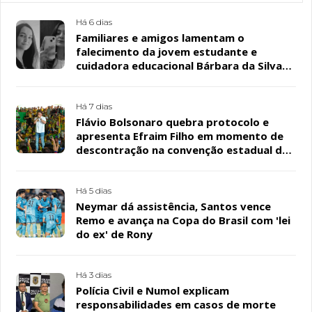
Há 6 dias
Familiares e amigos lamentam o
falecimento da jovem estudante e
cuidadora educacional Bárbara da Silva
Sousa Santos, em Patos
Há 7 dias
Flávio Bolsonaro quebra protocolo e
apresenta Efraim Filho em momento de
descontração na convenção estadual do
PL
Há 5 dias
Neymar dá assistência, Santos vence
Remo e avança na Copa do Brasil com 'lei
do ex' de Rony
Há 3 dias
Polícia Civil e Numol explicam
responsabilidades em casos de morte