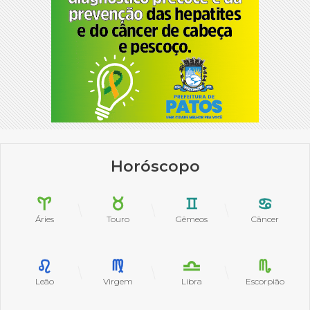
Horóscopo
Áries
Touro
Gêmeos
Câncer
Leão
Virgem
Libra
Escorpião