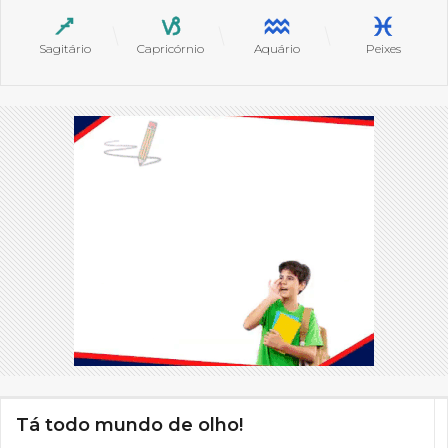
Sagitário
Capricórnio
Aquário
Peixes
Tá todo mundo de olho!