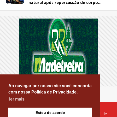
natural após repercussão de corpo
encontrado em residência, em Patos
Ao navegar por nosso site você concorda
com nossa Política de Privacidade.
ler mais
Estou de acordo
© Copyright 2026 - PATOS ONLINE - O seu Portal de