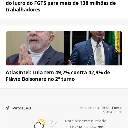
do lucro do FGTS para mais de 138 milhões de
trabalhadores
ELEIÇÕES 2026
AtlasIntel: Lula tem 49,2% contra 42,9% de
Flávio Bolsonaro no 2º turno
Patos, PB
Atualizado às 15h01 -
Fonte:
ClimaTempo
34°
Parcialmente nublado
Mín.
19°
Máx.
35°