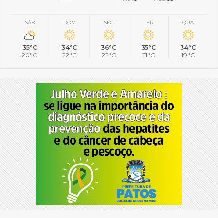
SÁB
DOM
SEG
TER
QUA
35°C
34°C
36°C
35°C
34°C
20°C
22°C
22°C
21°C
19°C