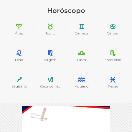
Horóscopo
Áries
Touro
Gêmeos
Câncer
Leão
Virgem
Libra
Escorpião
Sagitário
Capricórnio
Aquário
Peixes