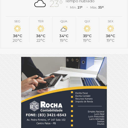
23°
Tempo nublado
Mín.
21°
Máx.
35°
SEG
TER
QUA
QUI
SEX
36°C
36°C
34°C
35°C
36°C
20°C
22°C
19°C
19°C
19°C