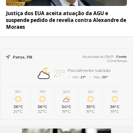
JUSTIÇA
Justiça dos EUA aceita atuação da AGU e
suspende pedido de revelia contra Alexandre de
Moraes
Patos, PB
Atualizado às 03h01 -
Fonte:
ClimaTempo
21°
Parcialmente nublado
Mín.
21°
Máx.
35°
SEG
TER
QUA
QUI
SEX
36°C
36°C
34°C
35°C
36°C
20°C
22°C
19°C
19°C
19°C