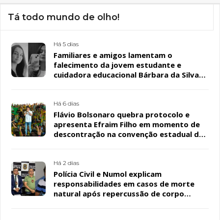
Tá todo mundo de olho!
Há 5 dias
Familiares e amigos lamentam o
falecimento da jovem estudante e
cuidadora educacional Bárbara da Silva
Sousa Santos, em Patos
Há 6 dias
Flávio Bolsonaro quebra protocolo e
apresenta Efraim Filho em momento de
descontração na convenção estadual do
PL
Há 2 dias
Polícia Civil e Numol explicam
responsabilidades em casos de morte
natural após repercussão de corpo
encontrado em residência, em Patos