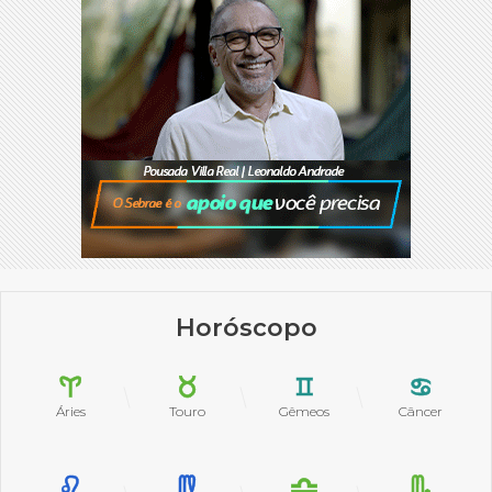
Horóscopo
Áries
Touro
Gêmeos
Câncer