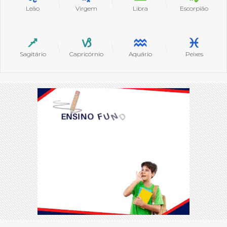
Leão
Virgem
Libra
Escorpião
Sagitário
Capricórnio
Aquário
Peixes