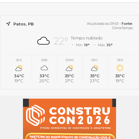
Patos, PB
Atualizado às 01h01 -
Fonte:
ClimaTempo
22°
Tempo nublado
Mín.
19°
Máx.
35°
SEX
SÁB
DOM
SEG
TER
34°C
33°C
35°C
35°C
35°C
19°C
20°C
21°C
23°C
19°C