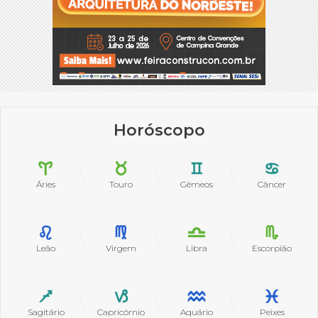
Horóscopo
Áries
Touro
Gêmeos
Câncer
Leão
Virgem
Libra
Escorpião
Sagitário
Capricórnio
Aquário
Peixes