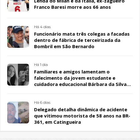
Lenda do Milan e da Itália, ex-zagueiro
Franco Baresi morre aos 66 anos
Há 4 dias
Funcionário mata três colegas a facadas
dentro de fábrica de terceirizada da
Bombril em São Bernardo
Há 1 dia
Familiares e amigos lamentam o
falecimento da jovem estudante e
cuidadora educacional Bárbara da Silva
Sousa Santos, em Patos
Há 6 dias
Delegado detalha dinâmica de acidente
que vitimou motorista de 58 anos na BR-
361, em Catingueira