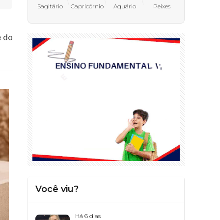
Sagitário
Capricórnio
Aquário
Peixes
e do
Você viu?
Há 6 dias