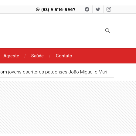
(83) 9 8116-9967
Agreste
Saúde
Contato
 com jovens escritores patoenses João Miguel e Maria Clara Marqu