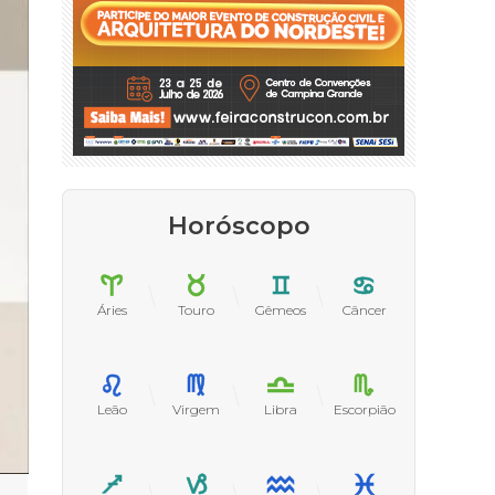
Horóscopo
Áries
Touro
Gêmeos
Câncer
Leão
Virgem
Libra
Escorpião