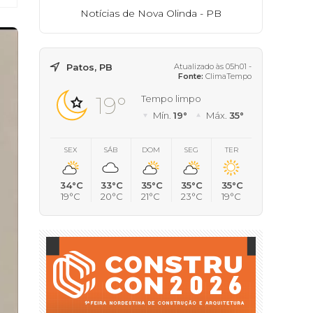
Notícias de Nova Olinda - PB
Patos, PB
Atualizado às 05h01 -
Fonte:
ClimaTempo
19°
Tempo limpo
Mín.
19°
Máx.
35°
SEX
SÁB
DOM
SEG
TER
34°C
33°C
35°C
35°C
35°C
19°C
20°C
21°C
23°C
19°C