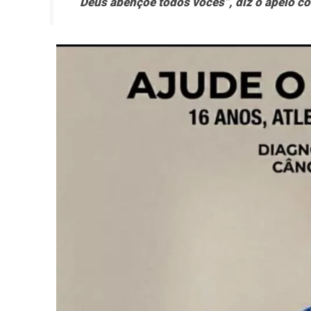
Deus abençoe todos vocês”, diz o apelo co