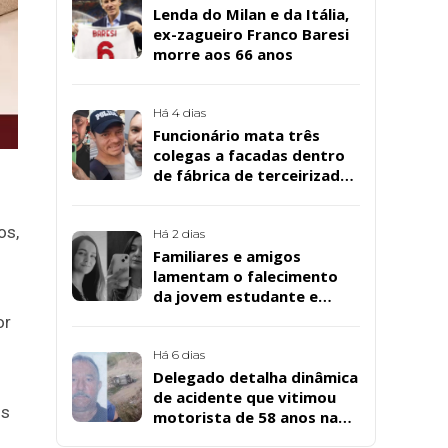
Lenda do Milan e da Itália,
ex-zagueiro Franco Baresi
morre aos 66 anos
Há 4 dias
Funcionário mata três
colegas a facadas dentro
de fábrica de terceirizada
da Bombril em São
Bernardo
os,
Há 2 dias
Familiares e amigos
lamentam o falecimento
da jovem estudante e
cuidadora educacional
or
Bárbara da Silva Sousa
Santos, em Patos
Há 6 dias
Delegado detalha dinâmica
de acidente que vitimou
os
motorista de 58 anos na
BR-361, em Catingueira