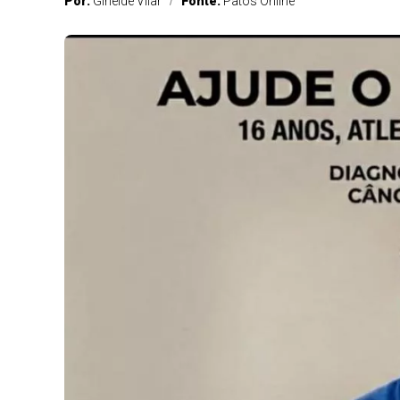
Por:
Girleide Vilar
Fonte:
Patos Online