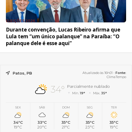
ELEIÇÕES 2026
Durante convenção, Lucas Ribeiro afirma que
Lula tem “um único palanque” na Paraíba: “O
palanque dele é esse aqui”
Patos, PB
Atualizado às 16h01 -
Fonte:
ClimaTempo
34°
Parcialmente nublado
Mín.
19°
Máx.
35°
SEX
SÁB
DOM
SEG
TER
34°C
33°C
35°C
35°C
35°C
19°C
20°C
21°C
23°C
19°C