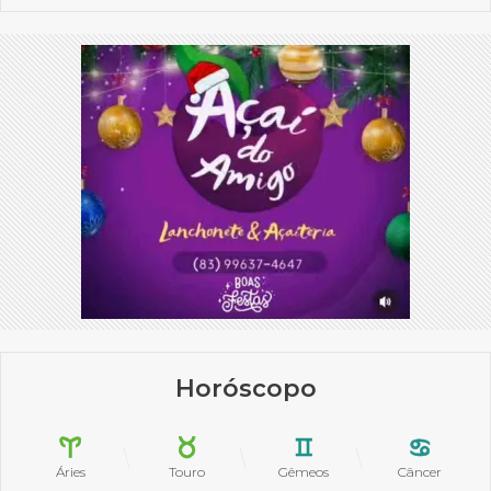
Horóscopo
Áries
Touro
Gêmeos
Câncer