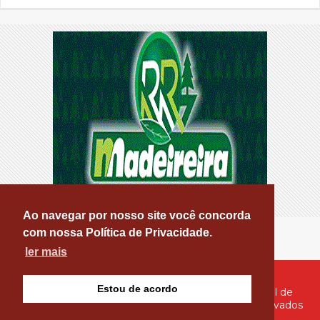
Ao navegar por nosso site você concorda
com nossa Política de Privacidade.
ler mais
Estou de acordo
© Copyright 2026 - PATOS ONLINE - O seu Portal de
Notícias de Patos e Região - Todos os direitos reservados