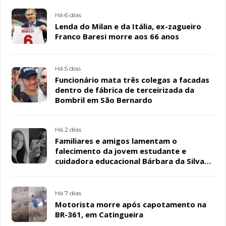
Há 6 dias
Lenda do Milan e da Itália, ex-zagueiro
Franco Baresi morre aos 66 anos
Há 5 dias
Funcionário mata três colegas a facadas
dentro de fábrica de terceirizada da
Bombril em São Bernardo
Há 2 dias
Familiares e amigos lamentam o
falecimento da jovem estudante e
cuidadora educacional Bárbara da Silva
Sousa Santos, em Patos
Há 7 dias
Motorista morre após capotamento na
BR-361, em Catingueira