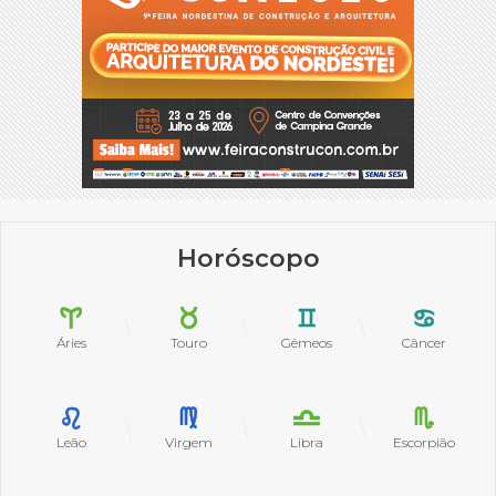
Horóscopo
Áries
Touro
Gêmeos
Câncer
Leão
Virgem
Libra
Escorpião