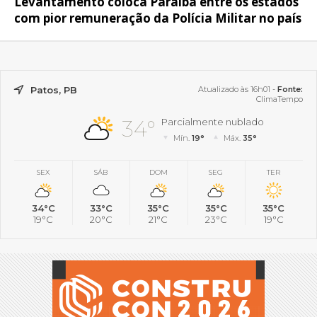
Levantamento coloca Paraíba entre os estados
com pior remuneração da Polícia Militar no país
Patos, PB
Atualizado às 16h01 -
Fonte:
ClimaTempo
34°
Parcialmente nublado
Mín.
19°
Máx.
35°
SEX
SÁB
DOM
SEG
TER
34°C
33°C
35°C
35°C
35°C
19°C
20°C
21°C
23°C
19°C